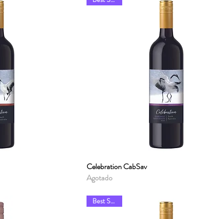
ápida
Celebration CabSav
Vista rápida
Agotado
Best Sellers