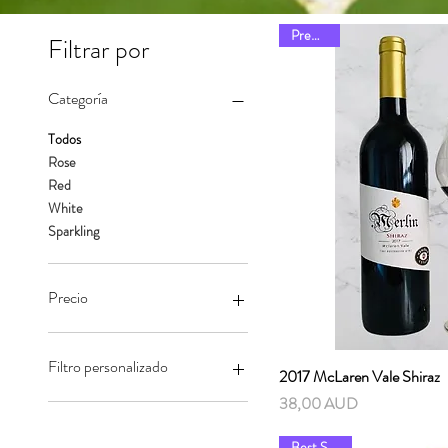
Premium
Filtrar por
Categoría
Todos
Rose
Red
White
Sparkling
Precio
16 AUD
38 AUD
Filtro personalizado
2017 McLaren Vale Shiraz
Vista r
Precio
38,00 AUD
White
Best Sellers