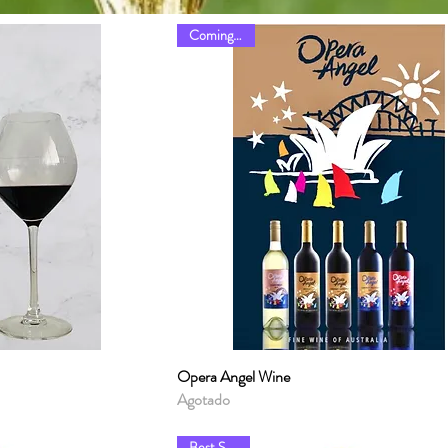
Coming soon
ápida
Opera Angel Wine
Vista rápida
Agotado
Best Sellers