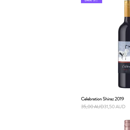
Celebration Shiraz 2019
Vista r
Precio
Precio de oferta
35,00 AUD
31,50 AUD