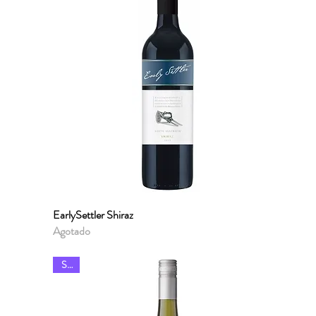
EarlySettler Shiraz
Vista rápida
Agotado
Sale