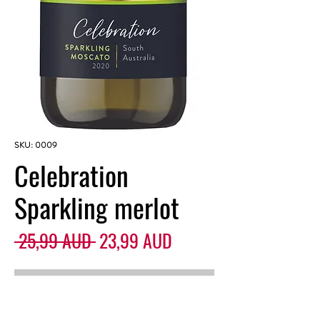
SKU: 0009
Celebration
Sparkling merlot
Precio
Precio
 25,99 AUD 
23,99 AUD
de
oferta
Agotado